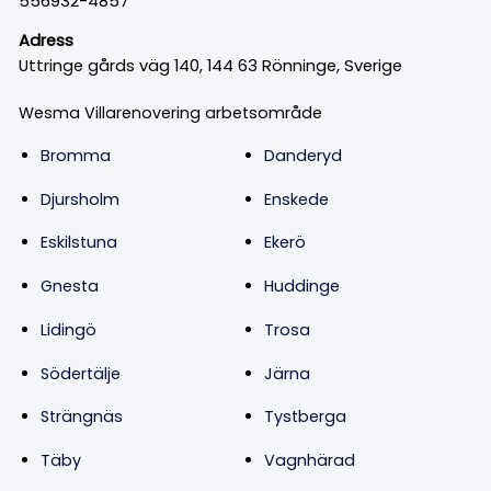
556932-4857
Adress
Uttringe gårds väg 140, 144 63 Rönninge, Sverige
Wesma Villarenovering arbetsområde
Bromma
Danderyd
Djursholm
Enskede
Eskilstuna
Ekerö
Gnesta
Huddinge
Lidingö
Trosa
Södertälje
Järna
Strängnäs
Tystberga
Täby
Vagnhärad