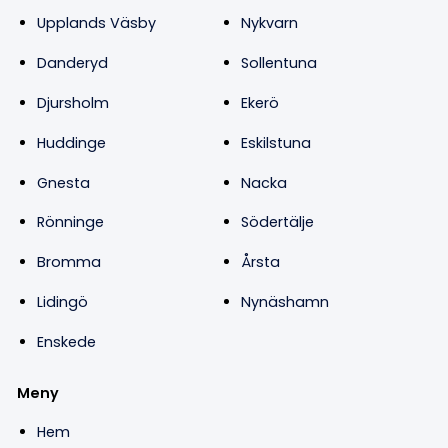
Upplands Väsby
Nykvarn
Danderyd
Sollentuna
Djursholm
Ekerö
Huddinge
Eskilstuna
Gnesta
Nacka
Rönninge
Södertälje
Bromma
Årsta
Lidingö
Nynäshamn
Enskede
Meny
Hem