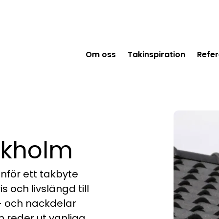
Om oss
Takinspiration
Refer
ckholm
inför ett takbyte
s och livslängd till
ör- och nackdelar
h reder ut vanliga