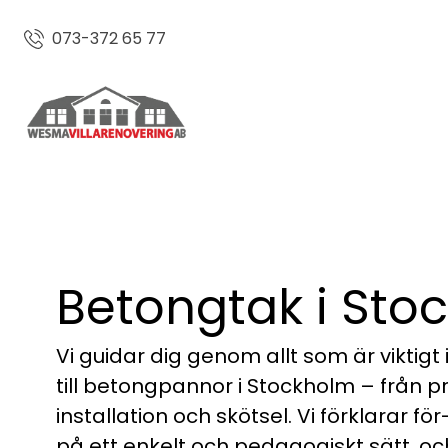
073-372 65 77
Betongtak i Sto
Vi guidar dig genom allt som är viktigt 
till betongpannor i Stockholm – från pri
installation och skötsel. Vi förklarar f
på ett enkelt och pedagogiskt sätt, oc