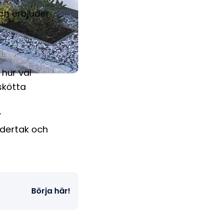
ch erbjuder
 hur väl
skötta
r
ndertak och
Börja här!