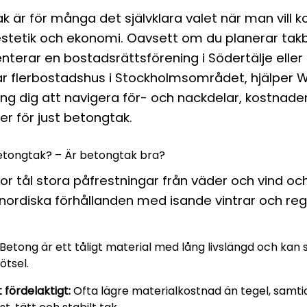
k är för många det självklara valet när man vill 
 estetik och ekonomi. Oavsett om du planerar tak
senterar en bostadsrättsförening i Södertälje eller
ltar flerbostadshus i Stockholmsområdet, hjälper
ing dig att navigera för- och nackdelar, kostnade
er för just betongtak.
betongtak? – Är betongtak bra?
r tål stora påfrestningar från väder och vind oc
 nordiska förhållanden med isande vintrar och re
Betong är ett tåligt material med lång livslängd och kan 
ötsel.
fördelaktigt:
Ofta lägre materialkostnad än tegel, samti