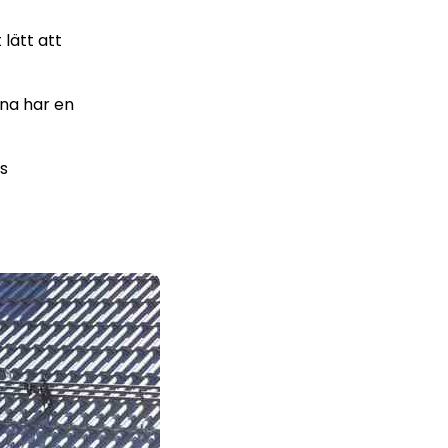
 lätt att
rna har en
s