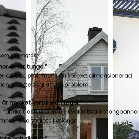
r om betongtak
or är för tunga.”
 än t.ex. plåt, men i en korrekt dimensionerad
ion är vikten sällan ett problem.
 är mycket kortare än tegel.”
 fabrikat och underhåll. Kvalitativa betongpannor
omma nära teglets livslängd.
nte naturligt ut.”