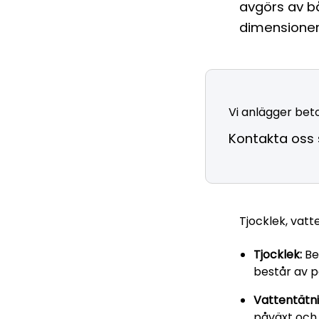
avgörs av b
dimensioner
Vi anlägger beto
Kontakta oss s
Tjocklek, vat
Tjocklek:
Be
består av p
Vattentätni
påväxt och 