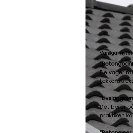
Vanliga myte
”Betongpann
De väger mer
takkonstrukt
”Livslängden
Det beror på
praktiken k
”Betong ser i