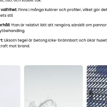
st, tätt och stabilt tak.
valfrihet:
Finns i många kulörer och profiler, vilket gör det
ts stil.
rhåll:
Ytan är relativt lätt att rengöra, särskilt om panno
ytbehandling.
t:
Liksom tegel är betong icke-brännbart och ökar huset
raft mot brand.