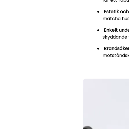
får ett robu
Estetik och 
matcha huse
Enkelt unde
skyddande 
Brandsäker
motståndsk