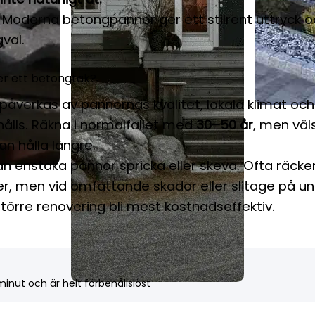
 Moderna betongpannor ger ett stilrent uttryck o
gval.
ler ett betongtak?
påverkas av pannornas kvalitet, lokala klimat och
ålls. Räkna i normalfallet med
30–50 år
, men väl
n hålla längre.
n enstaka pannor spricka eller skeva. Ofta räcke
er, men vid omfattande skador eller slitage på u
större renovering bli mest kostnadseffektiv.
inut och är helt förbehållslöst