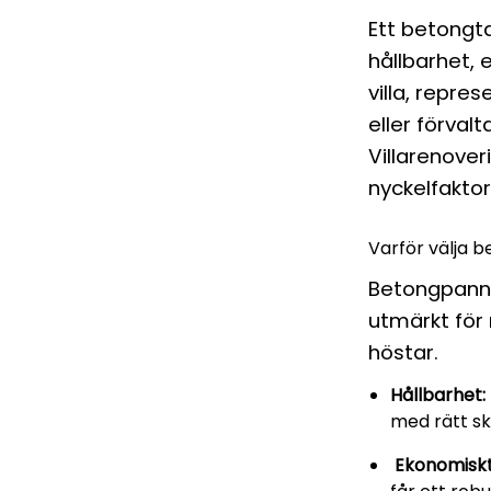
Ett betongta
hållbarhet,
villa, repre
eller förva
Villarenover
nyckelfaktor
Varför välja 
Betongpanno
utmärkt för
höstar.
Hållbarhet:
med rätt sk
Ekonomiskt 