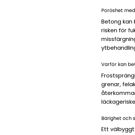
Poröshet med 
Betong kan b
risken för f
missfärgnin
ytbehandlin
Varför kan be
Frostsprängn
grenar, fela
återkommand
läckageriske
Bärighet och 
Ett välbyggt