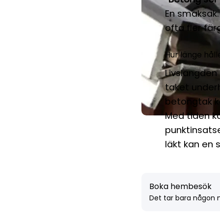
En smaksak.
ofta fler fär
Hur länge hål
Livslängden 
taket underh
betongtak ka
Med tiden ka
punktinsats
läkt kan en 
Boka hembesök
Det tar bara någon m