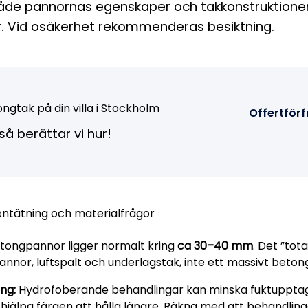
åde pannornas egenskaper och takkonstruktione
. Vid osäkerhet rekommenderas besiktning.
ngtak på din villa i Stockholm
Offertför
å berättar vi hur!
tentätning och materialfrågor
tongpannor ligger normalt kring
ca 30–40 mm
. Det ”tot
annor, luftspalt och underlagstak, inte ett massivt betong
ng:
Hydrofoberande behandlingar kan minska fuktuppta
hjälpa färgen att hålla längre. Räkna med att behandlin