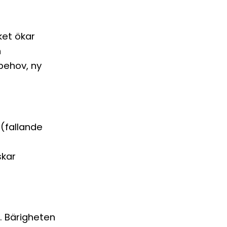
ket ökar
h
behov, ny
 (fallande
skar
. Bärigheten