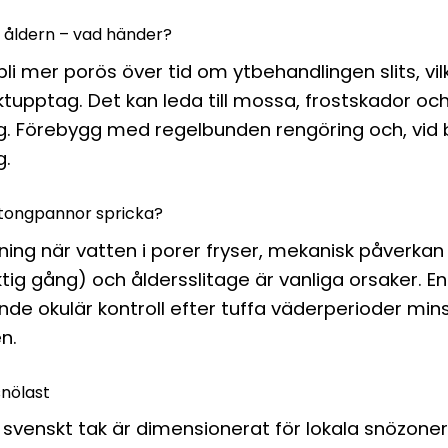
åldern – vad händer?
li mer porös över tid om ytbehandlingen slits, vil
uktupptag. Det kan leda till mossa, frostskador oc
g. Förebygg med regelbunden rengöring och, vid 
g.
tongpannor spricka?
ing när vatten i porer fryser, mekanisk påverkan
ktig gång) och åldersslitage är vanliga orsaker. En
e okulär kontroll efter tuffa väderperioder min
n.
snölast
 svenskt tak är dimensionerat för lokala snözoner