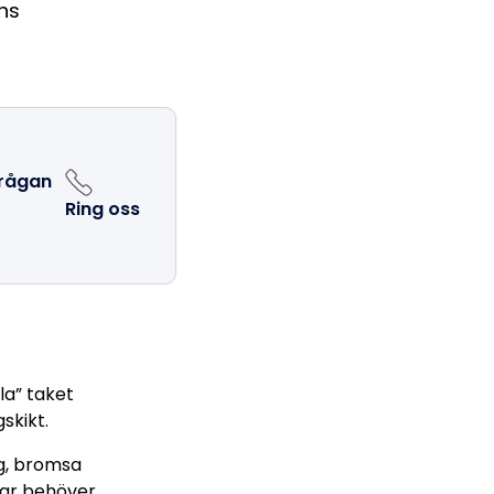
ns
frågan
Ring oss
ala” taket
skikt.
g, bromsa
gar behöver