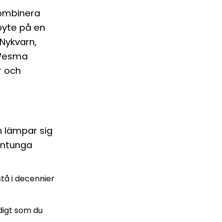
kombinera
byte på en
 Nykvarn,
 Wesma
r och
h lämpar sig
gntunga
stå i decennier
digt som du