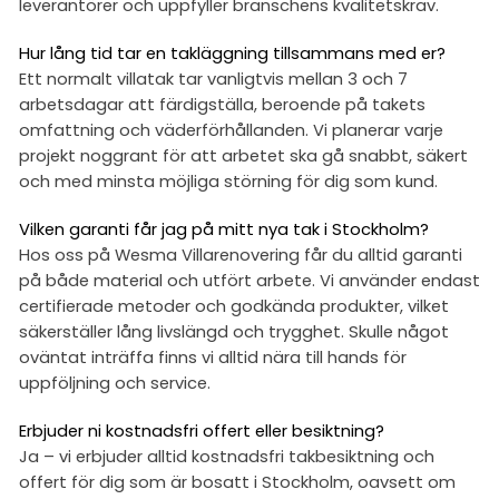
leverantörer och uppfyller branschens kvalitetskrav.
Hur lång tid tar en takläggning tillsammans med er?
Ett normalt villatak tar vanligtvis mellan 3 och 7
arbetsdagar att färdigställa, beroende på takets
omfattning och väderförhållanden. Vi planerar varje
projekt noggrant för att arbetet ska gå snabbt, säkert
och med minsta möjliga störning för dig som kund.
Vilken garanti får jag på mitt nya tak i Stockholm?
Hos oss på Wesma Villarenovering får du alltid garanti
på både material och utfört arbete. Vi använder endast
certifierade metoder och godkända produkter, vilket
säkerställer lång livslängd och trygghet. Skulle något
oväntat inträffa finns vi alltid nära till hands för
uppföljning och service.
Erbjuder ni kostnadsfri offert eller besiktning?
Ja – vi erbjuder alltid kostnadsfri takbesiktning och
offert för dig som är bosatt i Stockholm, oavsett om