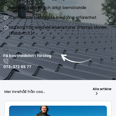
Personlig kontakt och ärligt bemötande
Certifierade takläggare med lång erfarenhet
Material från ledande leverantörer (Plannja, Monier,
Lindab m.fl.)
Få kostnadsfritt förslag
073-372 65 77
Alla artiklar
Mer innehåll från oss...