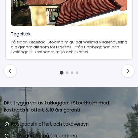
Tegeltak
På sidan Tegeltak i Stockholm guidar Wesma Villarenovering
dig genom allt som rör tegeltak – från uppbyggnad och
livslängd till kostnader, miljö och skötsel....
Visar tjänster 1 till 1 av 4
Ditt trygga val av takläggare i Stockholm med
kostnadsfri offert & 10 års garanti
Kostnadsfri offert och taköversyn
10 års garanti på takläggning