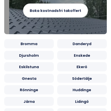
Boka kostnadsfri takoffert
Bromma
Danderyd
Djursholm
Enskede
Eskilstuna
Ekerö
Gnesta
Södertälje
Rönninge
Huddinge
Järna
Lidingö