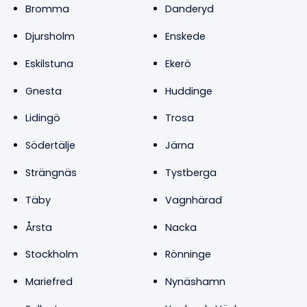
Bromma
Danderyd
Djursholm
Enskede
Eskilstuna
Ekerö
Gnesta
Huddinge
Lidingö
Trosa
Södertälje
Järna
Strängnäs
Tystberga
Täby
Vagnhärad
Årsta
Nacka
Stockholm
Rönninge
Mariefred
Nynäshamn