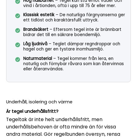
Hög hållbarhet
– Tegel kan stå emot väder och
vind i årtionden, ofta i upp till 75 år eller mer.
Klassisk estetik
– De naturliga färgnyanserna ger
ett tidlöst och karaktärsfullt uttryck.
Brandsäkert
– Eftersom tegel inte är brännbart
bidrar det till en säkrare boendemiljö.
Låg ljudnivå
– Teglet dämpar regndroppar och
hagel och ger en tystare inomhusmiljö.
Naturmaterial
– Tegel kommer från lera, en
naturlig och förnybar råvara som kan återvinnas
eller återanvändas.
Underhåll, isolering och värme
Är tegel underhållsfritt?
Tegeltak är inte helt underhållsfritt, men
underhållsbehoven är ofta mindre än för vissa
andra material. Gör regelbunden översyn, rensa